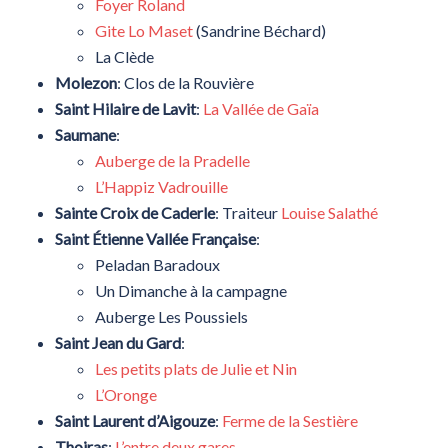
Foyer Roland
Gite Lo Maset
(Sandrine Béchard)
La Clède
Molezon
: Clos de la Rouvière
Saint Hilaire de Lavit
:
La Vallée de Gaïa
Saumane
:
Auberge de la Pradelle
L’Happiz Vadrouille
Sainte Croix de Caderle
: Traiteur
Louise Salathé
Saint Étienne Vallée Française
:
Peladan Baradoux
Un Dimanche à la campagne
Auberge Les Poussiels
Saint Jean du Gard
:
Les petits plats de Julie et Nin
L’Oronge
Saint Laurent d’Aigouze
:
Ferme de la Sestière
Thoiras
:
L’entre deux gares