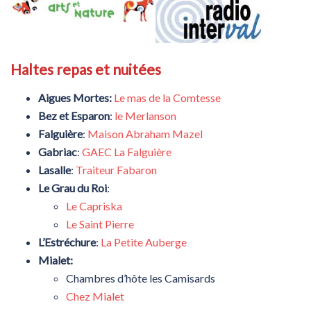
Haltes repas et nuitées
Aigues Mortes:
Le mas de la Comtesse
Bez et Esparon
:
le Merlanson
Falguière
:
Maison Abraham Mazel
Gabriac
:
GAEC La Falguière
Lasalle
:
Traiteur Fabaron
Le Grau du Roi
:
Le Capriska
Le Saint Pierre
L’Estréchure
:
La Petite Auberge
Mialet:
Chambres d’hôte les Camisards
Chez Mialet