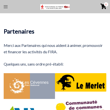
Aller
0
Ouvrir/fermer
au
le
contenu
menu
Partenaires
Merci aux Partenaires qui nous aident à animer, promouvoir
et financer les activités du FIRA.
Quelques uns, sans ordre pré-établi: